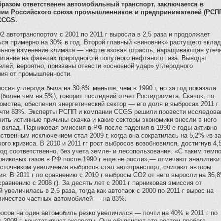
разом ответственен автомобильный транспорт, заключается в
нии Российского союза промышленников и предпринимателей (РСПП
CCGS.
 автотранспортом с 2001 по 2011 г выросла в 2,5 раза и продолжает
ся примерно на 30% в год. Второй главный «виновник» растущего вкла
льное изменение климата — нефтегазовая отрасль, наращивающая утеч
игание на факелах природного и попутного нефтяного газа. Выводы
лей, вероятно, призваны отвести «основной удар» углеродного
ния от промышленности.
иссия углерода была на 30,8% меньше, чем в 1990 г, но за год показала
 (более чем на 5%), говорит последний отчет Росгидромета. Скачок, по
мства, обеспечил энергетический сектор — его доля в выбросах 2011 г
очти 83%. Эксперты РСПП и компании CCGS решили провести исследова
ить истинные причины скачка и какие секторы экономики внесли в него
вклад. Парниковая эмиссия в РФ после падения в 1990-е годы активно
ственным исключением стал 2009 г, когда она сократилась на 5,2% из-за
ого кризиса. В 2010 и 2011 гг рост выбросов возобновился, достигнув 4
год соответственно, без учета земле- и лесопользования. «С таким темп
никовых газов в РФ после 1990 г еще не росли»,— отмечают аналитики
сточником увеличения выбросов стал автотранспорт, считают авторы
я. В 2011 г по сравнению с 2010 г выбросы CO2 от него выросли на 36,
сравнению с 2008 г). За десять лет с 2001 г парниковая эмиссия от
 увеличилась в 2,5 раза, тогда как автопарк с 2000 по 2011 г вырос на
оличество частных автомобилей — на 83%.
сов на один автомобиль резко увеличился — почти на 40% в 2011 г по
 2008 г, констатируют эксперты. Они объясняют это ростом пробега