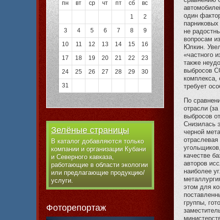
пн
вт
ср
чт
пт
сб
вс
автомобиле
один факто
1
2
парниковых 
3
4
5
6
7
8
9
не радостн
вопросам и
10
11
12
13
14
15
16
Юлкин. Уве
«частного и
17
18
19
20
21
22
23
также неуд
выбросов СО
24
25
26
27
28
29
30
комплекса, 
31
требует осо
По сравнени
отрасли (за
выбросов от
Снизилась э
Зелёные страницы
черной мета
отраслевая 
В каталог добавляются только
угольщиков
компании и организации Кубани
качестве ба
и Северного кавказа,
авторов исс
работающие в области экологии
наиболее уг
или предлагающие продукцию/
металлурги
услуги.
этом для ко
поставленн
группы, го
Фоторепортаж
заместител
министерст