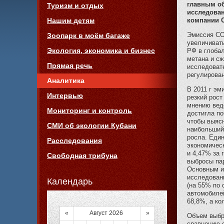
главным об
Туризм и отдых
исследова
компании 
Нашим детям
Эмиссия СО2
Зоопарк в моём багаже
увеличивать
Экология, экономика и бизнес
РФ в глоба
метана и сж
Прямая речь
исследовате
регулирова
Аналитика
В 2011 г эм
Интервью
резкий рост
мнению ведо
Мониторинг и контроль
достигла п
чтобы выясн
СМИ об экологии Кубани
наибольший 
росла. Един
Расследования
экономическ
и 4,47% за 
Свободная трибуна
выбросы пар
Основным и
исследовани
Календарь
(на 55% по 
автомобилей
68,8%, а к
«
Август 2026
»
Объем выбро
сравнению с