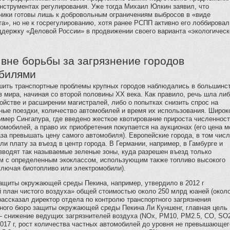
нструментах регулирования. Уже тогда Михаил Юлкин заявил, что
ики готовы лишь к добровольным ограничениям выбросов в «виде
а», но не к госрегулированию, хотя ранее РСПП активно его лоббировал
ддержку «Деловой России» в продвижении своего варианта «экологическ
 вне борьбы за загрязнение городов
билями
шить транспортные проблемы крупных городов наблюдались в большинс
 мира, начиная со второй половины ХХ века. Как правило, речь шла либ
ойстве и расширении магистралей, либо о попытках снизить спрос на
ные поездки, количество автомобилей и время их использования. Широк
имер Сингапура, где введено жесткое квотирование прироста численнос
омобилей, а право их приобретения покупается на аукционах (его цена 
аза превышать цену самого автомобиля). Европейские города, в том чис
ли плату за въезд в центр города. В Германии, например, в Гамбурге и
вводят так называемые зеленые зоны, куда разрешен въезд только
м с определенным экоклассом, использующим также топливо высокого
ключая биотопливо или электромобили).
защиты окружающей среды Пекина, например, утвердило в 2012 г
 план чистого воздуха» общей стоимостью около 250 млрд юаней (окол
рассказал директор отдела по контролю транспортного загрязнения
ного бюро защиты окружающей среды Пекина Ли Куншенг, главная цель
— снижение ведущих загрязнителей воздуха (NOx, PM10, PM2.5, CO, SO2
017 г, рост количества частных автомобилей до уровня не превышающег