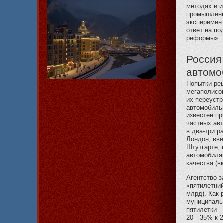
методах и и
промышленн
эксперимент
ответ на по
реформы».
Россия
автомо
Попытки ре
мегаполисов
их переустр
автомобиль
известен пр
частных авт
в два-три р
Лондон, вве
Штутгарте, 
автомобиля
качества (в
Агентство 
«пятилетний
млрд). Как 
муниципаль
пятилетки 
20—35% к 2