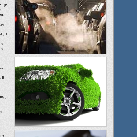
 Еще
в
юдь
аил
ю
в, а
го
то
а,
, в
ыводы
и
 о