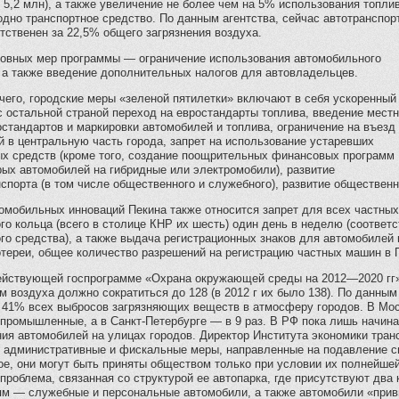
 5,2 млн), а также увеличение не более чем на 5% использования топли
одно транспортное средство. По данным агентства, сейчас автотранспор
тственен за 22,5% общего загрязнения воздуха.
новных мер программы — ограничение использования автомобильного
 а также введение дополнительных налогов для автовладельцев.
его, городские меры «зеленой пятилетки» включают в себя ускоренный
 остальной страной переход на евростандарты топлива, введение мест
стандартов и маркировки автомобилей и топлива, ограничение на въезд
 в центральную часть города, запрет на использование устаревших
ых средств (кроме того, создание поощрительных финансовых программ
ых автомобилей на гибридные или электромобили), развитие
спорта (в том числе общественного и служебного), развитие общественно
омобильных инноваций Пекина также относится запрет для всех частных
го кольца (всего в столице КНР их шесть) один день в неделю (соотв
го средства), а также выдача регистрационных знаков для автомобилей н
тереи, общее количество разрешений на регистрацию частных машин в Пе
ействующей госпрограмме «Охрана окружающей среды на 2012—2020 гг»,
м воздуха должно сократиться до 128 (в 2012 г их было 138). По данны
 41% всех выбросов загрязняющих веществ в атмосферу городов. В Моск
промышленные, а в Санкт-Петербурге — в 9 раз. В РФ пока лишь начин
ния автомобилей на улицах городов. Директор Института экономики тра
то административные и фискальные меры, направленные на подавление 
е, они могут быть приняты обществом только при условии их полнейше
проблема, связанная со структурой ее автопарка, где присутствуют дв
ям — служебные и персональные автомобили, а также автомобили «прив