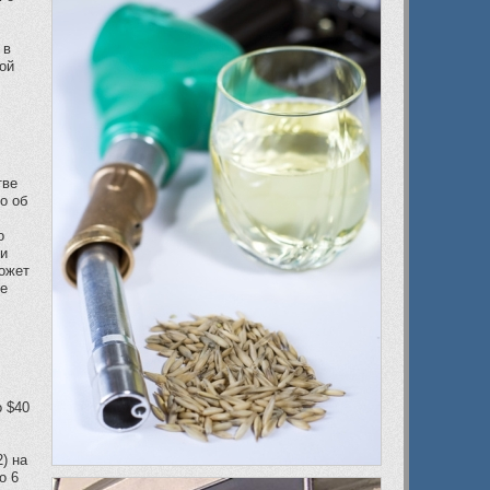
 в
ой
тве
о об
о
ти
может
ле
о $40
) на
о 6