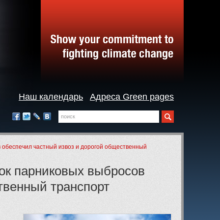
Наш календарь
Адреса Green pages
Поиск
Мы
в
Facebook
Twitter
LiveJournal
Вконтакте
социальных
сетях:
в обеспечил частный извоз и дорогой общественный
чок парниковых выбросов
твенный транспорт