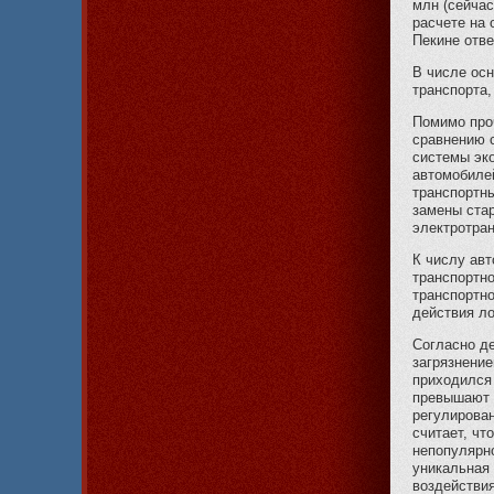
млн (сейчас
расчете на 
Пекине отве
В числе ос
транспорта,
Помимо проч
сравнению с
системы эко
автомобилей
транспортн
замены стар
электротран
К числу авт
транспортно
транспортно
действия ло
Согласно д
загрязнение
приходился
превышают 
регулирова
считает, ч
непопулярно
уникальная 
воздействи