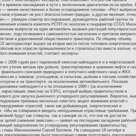
й и времени нахождения в пути с включенным двигателем из-за пробок.
р — менее качественное и более углеродоемкое топливо. «Рост выбросо
газов отражает не рост благосостояния граждан, а другие явления, отн
ые»,— убежден соавтор исследования, руководитель рабочей группы по
зменения климата комитета РСПП по экологии и гендиректор CCGS Мих
личение выбросов на один автомобиль вызвано растущей популярность
звоза», подстегиваемого самозанятостью населения и притоком мигранто
обством и дороговизной общественного транспорта. По общему объему
2 автотранспорт вышел на второе место после топливно-энергетическо
обогнав все отрасли промышленности и строительство вместе взятые, ч
бого внимания властей, считают эксперты.
ю с 2008 годом рост парниковой эмиссии наблюдался и в нефтегазовой
 счет утечек метана при добыче, транспортировке и хранении нефти и газ
 факельного сжигания природного и попутного нефтяного газа) и ЖКХ.
миссия у химиков, угольщиков, в сельском, рыбном и лесном хозяйстве
ллургии и на транспорте, за исключением автомобильного. Похожая
динамика наблюдается и по отношению к 1990 г (за исключением
, нарастивших эмиссию на 0,6%), который выбран правительством в
зового для запуска рыночного углеродного регулирования. Вероятно, в
ледования призваны несколько сместить акцент внимания властей с
леродоемких отраслей, таких как добывающая, энергетическая и
я. «Мы не собираемся вводить неподъемные отраслевые требования. Пр
мпаний будут как стимулы, так и санкции за то, что они не достигли
ых целей снижения эмиссии»,— заявил на последнем заседании рабочей
товящей предложения по углеродному регулированию правительству,
ь главы Минэкономики Сергей Беляков. На совещании 18 октября в
ве предпринимателям было предложено самим подготовить предложения