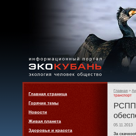
Экология,
человек,
общество
Информационный портал
Страницы:
«ЭКО-КУБАНЬ»
Родительск
Главная
Ан
Навигация
Главная страница
страницы:
транспорт
Горячие темы
РСПП 
Новости
обесп
Живая планета
05.11.2013
Здоровье и красота
За скачкоо