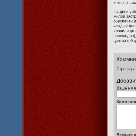
которых сос
На днях урб
жилой заст
обеспечен 
каждый день
хранилища 
пешеходов),
центра (общ
Коммен
Страницы:
Добави
Ваше им
Коммент
Введите