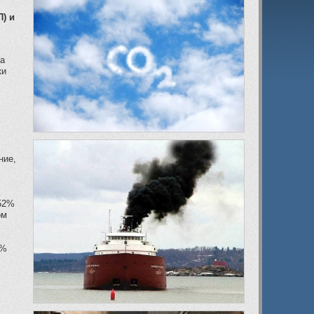
) и
да
ки
ние,
,52%
ом
.
8%