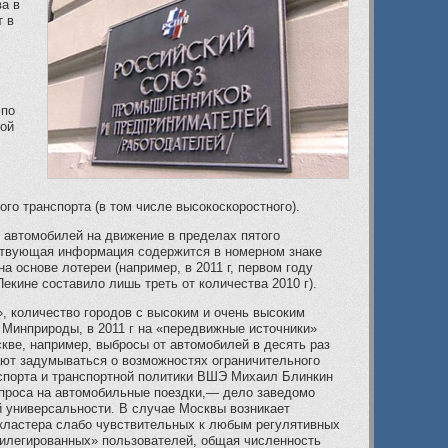
ва в
т в
 по
ной
го транспорта (в том числе высокоскоростного).
 автомобилей на движение в пределах пятого
етствующая информация содержится в номерном знаке
а основе лотереи (например, в 2011 г, первом году
кине составило лишь треть от количества 2010 г).
 количество городов с высоким и очень высоким
м Минприроды, в 2011 г на «передвижные источники»
ве, например, выбросы от автомобилей в десять раз
ают задумываться о возможностях ограничительного
нспорта и транспортной политики ВШЭ Михаил Блинкин
спроса на автомобильные поездки,— дело заведомо
й универсальности. В случае Москвы возникает
а кластера слабо чувствительных к любым регулятивных
илегированных» пользователей, общая численность