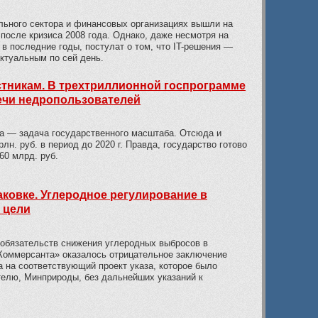
льного сектора и финансовых организациях вышли на
 после кризиса 2008 года. Однако, даже несмотря на
в последние годы, постулат о том, что IT-решения —
актуальным по сей день.
тникам. В трехтриллионной госпрограмме
лечи недропользователей
ва — задача государственного масштаба. Отсюда и
н. руб. в период до 2020 г. Правда, государство готово
0 млрд. руб.
аковке. Углеродное регулирование в
 цели
обязательств снижения углеродных выбросов в
Коммерсанта» оказалось отрицательное заключение
 на соответствующий проект указа, которое было
телю, Минприроды, без дальнейших указаний к