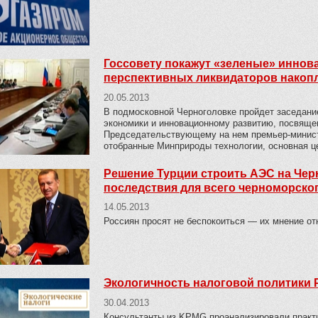
Госсовету покажут «зеленые» инно
перспективных ликвидаторов накопл
20.05.2013
В подмосковной Черноголовке пройдет заседани
экономики и инновационному развитию, посвяще
Председательствующему на нем премьер-минис
отобранные Минприроды технологии, основная ц
Решение Турции строить АЭС на Чер
последствия для всего черноморско
14.05.2013
Россиян просят не беспокоиться — их мнение от
Экологичность налоговой политики
30.04.2013
Консультанты из KPMG проанализировали практ