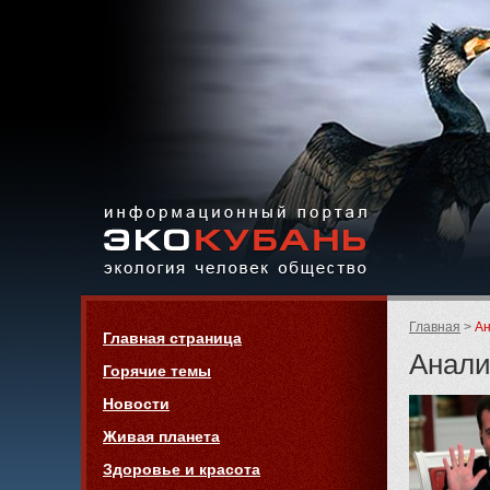
Экология,
человек,
общество
Информационный портал
Страницы:
«ЭКО-КУБАНЬ»
Родительск
Главная
Ан
Навигация
Главная страница
страницы:
Анали
Горячие темы
Новости
Живая планета
Здоровье и красота