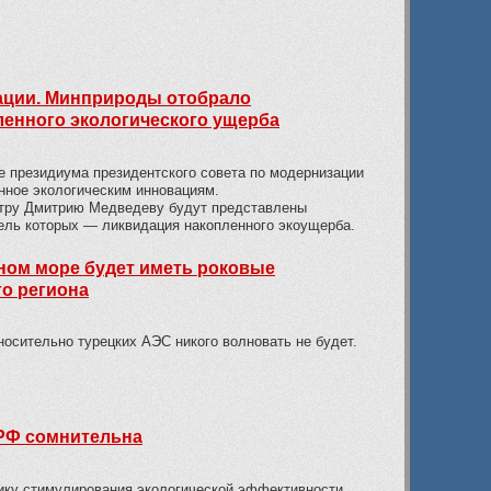
вации. Минприроды отобрало
енного экологического ущерба
е президиума президентского совета по модернизации
нное экологическим инновациям.
тру Дмитрию Медведеву будут представлены
ель которых — ликвидация накопленного экоущерба.
ном море будет иметь роковые
го региона
носительно турецких АЭС никого волновать не будет.
 РФ сомнительна
ику стимулирования экологической эффективности