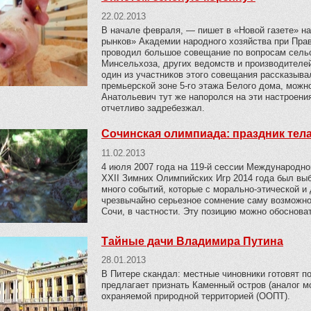
22.02.2013
В начале февраля, — пишет в «Новой газете» 
рынков» Академии народного хозяйства при Пр
проводил большое совещание по вопросам сельс
Минсельхоза, других ведомств и производителе
один из участников этого совещания рассказыва
премьерской зоне 5-го этажа Белого дома, можн
Анатольевич тут же напоролся на эти настроения
отчетливо задребезжал.
Сочинская олимпиада: праздник тела
11.02.2013
4 июля 2007 года на 119-й сессии Международно
XXII Зимних Олимпийских Игр 2014 года был выб
много событий, которые с морально-этической и
чрезвычайно серьезное сомнение саму возможно
Сочи, в частности. Эту позицию можно обоснов
Тайные дачи Владимира Путина
28.01.2013
В Питере скандал: местные чиновники готовят п
предлагает признать Каменный остров (аналог мо
охраняемой природной территорией (ООПТ).