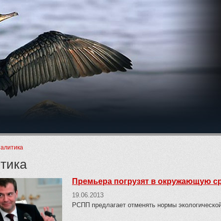
ие
алитика
тика
Премьера погрузят в окружающую с
19.06.2013
РСПП предлагает отменять нормы экологической 