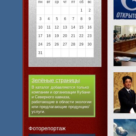
пн
вт
ср
чт
пт
сб
вс
1
2
3
4
5
6
7
8
9
10
11
12
13
14
15
16
17
18
19
20
21
22
23
24
25
26
27
28
29
30
31
Зелёные страницы
В каталог добавляются только
компании и организации Кубани
и Северного кавказа,
работающие в области экологии
или предлагающие продукцию/
услуги.
Фоторепортаж