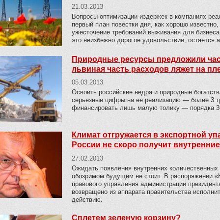
21.03.2013
Вопросы оптимизации издержек в компаниях реа
первый план повестки дня, как хорошо известно,
ужесточение требований выживания для бизнеса 
это неизбежно дорогое удовольствие, остается 
Природные ресурсы предложили час
львиная часть расходов ляжет на п
05.03.2013
Освоить российские недра и природные богатст
серьезные цифры на ее реализацию — более 3 трл
финансировать лишь малую толику — порядка 36
Климат отгружается в экспортной уп
России не скоро получит внутренние
27.02.2013
Ожидать появления внутренних количественных 
обозримом будущем не стоит. В распоряжении «
правового управления администрации президента
возвращено из аппарата правительства исполни
действию.
Сплетем зеленую корзину?