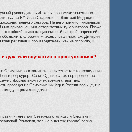
научный руководитель «Школы экономики земельных
авительстве РФ Иван Стариков, — Дмитрий Медведев
кохозяйственного сектора. На него помимо чиновников
й был приглашен ряд авторитетных губернаторов. Позже
л, что общий психоэмоциональный настрой, царивший в
о обозначить словами: «тихая, лютая ярость». Дмитрий
 глав регионов и производителей, как на оглоблю, и
 и духа или соучастие в преступлениях?
го Олимпийского комитета в качестве места проведения
ран город-курорт Сочи. Однако с тех пор произошло
 даже с формальной точек зрения ставят под
сть проведения Олимпийских Игр в России вообще, и в
ать следующими доводами.
оправки к генплану Северной столицы, и Смольный
сковской Рублевки, только в центре города) особо