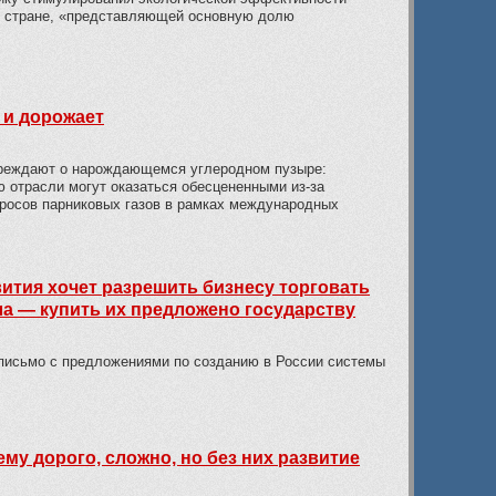
1 стране, «представляющей основную долю
 и дорожает
преждают о нарождающемся углеродном пузыре:
 отрасли могут оказаться обесцененными из-за
росов парниковых газов в рамках международных
ития хочет разрешить бизнесу торговать
ла — купить их предложено государству
письмо с предложениями по созданию в России системы
му дорого, сложно, но без них развитие