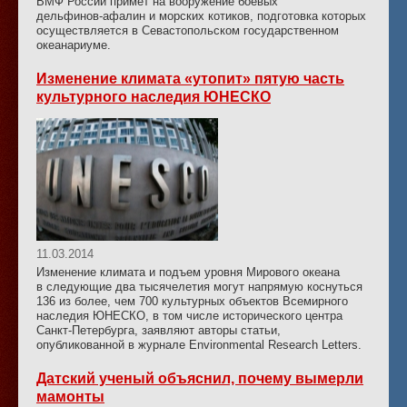
ВМФ России примет на вооружение боевых
дельфинов-афалин
и морских котиков, подготовка которых
осуществляется в Севастопольском государственном
океанариуме.
Изменение климата «утопит» пятую часть
культурного наследия ЮНЕСКО
11.03.2014
Изменение климата и подъем уровня Мирового океана
в следующие два тысячелетия могут напрямую коснуться
136 из более, чем 700 культурных объектов Всемирного
наследия ЮНЕСКО, в том числе исторического центра
Санкт-Петербурга, заявляют авторы статьи,
опубликованной в журнале Environmental Research Letters.
Датский ученый объяснил, почему вымерли
мамонты