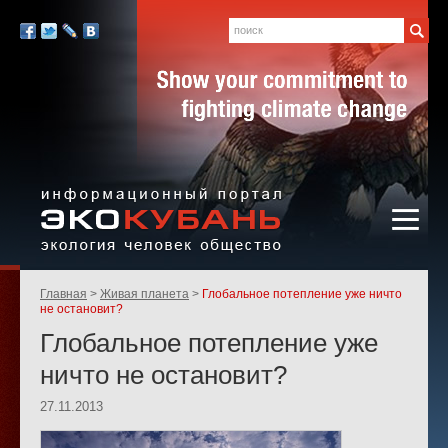
Экология,
человек,
Поиск
Мы
общество
в
Facebook
Twitter
LiveJournal
Вконтакте
социальных
сетях:
Информационный портал
Родительские
Главная
Живая планета
Глобальное потепление уже ничто
«ЭКО-КУБАНЬ»
страницы:
не остановит?
Глобальное потепление уже
ничто не остановит?
27.11.2013