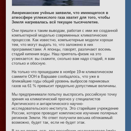
Американские учёные заявили, что имеющегося в
атмосфере углекислого газа хватит для того, чтобы
Земля нагревалась всё текущее тысячелетие.
Они пришли к таким выводам, работая с ими же созданной
компьютерной моделью современных климатических
процессов. Как известно, компьютерные модели хороши
тем, что могут выдать то, что заложено в них
программистами. А японцы, говорят, различают восемь
стадий кипения воды. Наш приятель-физик на это
усмехается: вы скажите, сколько вам надо стадий, я вам
столько и обосную.
На только что прошедшем в ноябре 19-м климатическом
саммите ООН в Варшаве сообщалось, что уже в
ближайшие годы общий уровень выбросов парниковых
газов на 61 % превысит предельно допустимые величины.
Мы предпринимали попытку выспросить российскую точку
зрения на климатический прогноз у специалистов
Арктического и антарктического научно-
исследовательского института. Это старейшее учреждение
России, которое проводит комплексное изучение полярных
регионов Земли. Но ответ получили весьма обтекаемый:
возможно, будет так, если не будет этак.
В то же время, есть два российских исследователя (имён