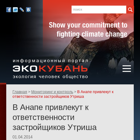
Экология,
человек,
Поиск
Мы
общество
в
Facebook
Twitter
LiveJournal
Вконтакте
социальных
сетях:
Информационный портал
Родительские
Главная
Мониторинг и контроль
В Анапе привлекут к
«ЭКО-КУБАНЬ»
страницы:
ответственности застройщиков Утриша
В Анапе привлекут к
ответственности
застройщиков Утриша
01.04.2014